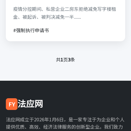
疫情分控期间、私营企业二房东拒绝减免写字楼租
金、被起诉、被判决减免一半......
#强制执行申请书
共
1
页
3
条
法应网
FY
法应网成立于2026年1月6日，是一家专注于为企业和个人
提供优质、高效、经济法律服务的创新型企业。我们致力