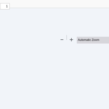
t
t
Zoom
Zoom
Out
In