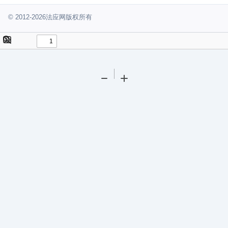
© 2012-2026法应网版权所有
Toggle
Find
Sidebar
Tools
Zoom
Zoom
Out
In