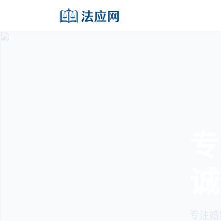
专
诚
专注婚