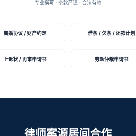
专业撰写 · 条款严谨 · 合法有效
离婚协议 / 财产约定
借条 / 欠条 / 还款计划
上诉状 / 再审申请书
劳动仲裁申请书
律师案源居间合作