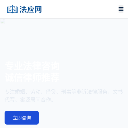
咨询
法律文书
推荐
严谨规范
、借贷、刑事等非诉法律服务，文书
起诉状、离婚协
合作。
书专业代写。
文书服务