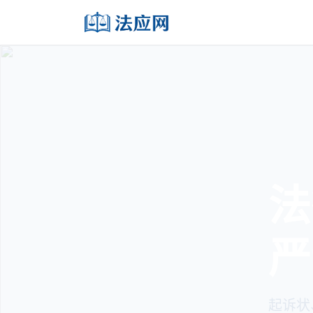
法
严
起诉状