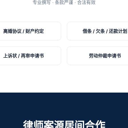
专业撰写 · 条款严谨 · 合法有效
离婚协议 / 财产约定
借条 / 欠条 / 还款计划
上诉状 / 再审申请书
劳动仲裁申请书
律师案源居间合作