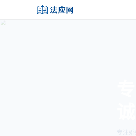
专
诚
专注婚