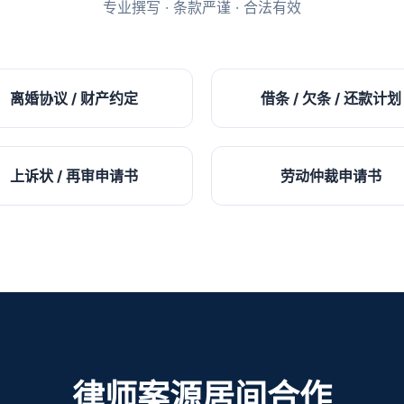
专业撰写 · 条款严谨 · 合法有效
离婚协议 / 财产约定
借条 / 欠条 / 还款计划
上诉状 / 再审申请书
劳动仲裁申请书
律师案源居间合作