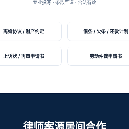
专业撰写 · 条款严谨 · 合法有效
离婚协议 / 财产约定
借条 / 欠条 / 还款计划
上诉状 / 再审申请书
劳动仲裁申请书
律师案源居间合作