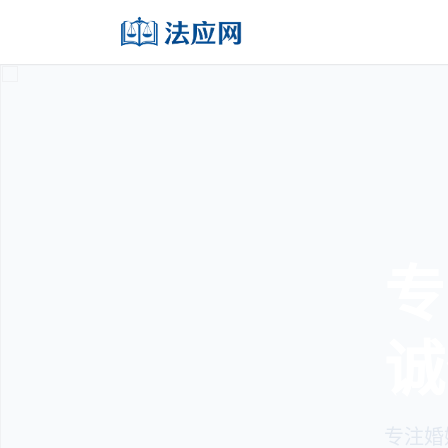
专
诚
专注婚