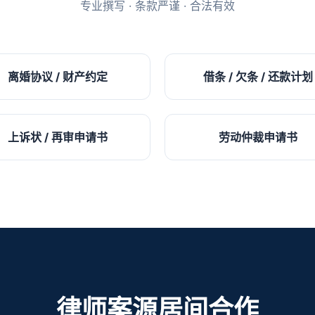
专业撰写 · 条款严谨 · 合法有效
离婚协议 / 财产约定
借条 / 欠条 / 还款计划
上诉状 / 再审申请书
劳动仲裁申请书
律师案源居间合作