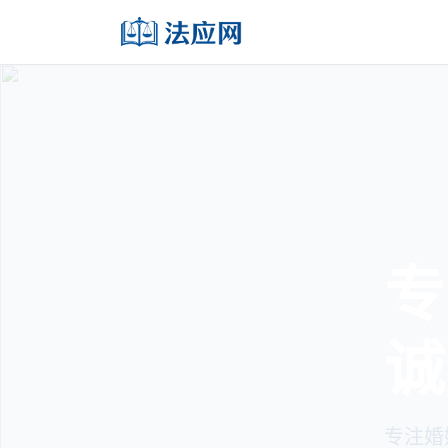
专
诚
专注婚