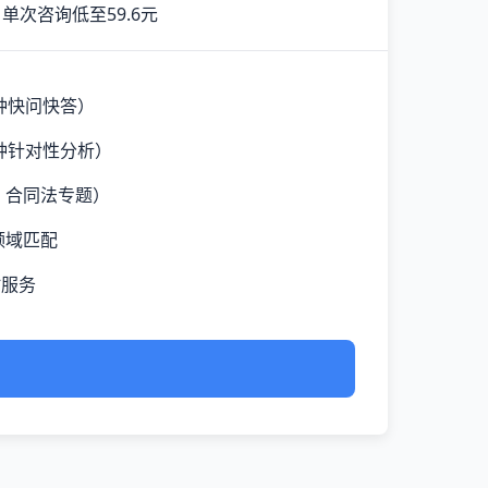
单次咨询低至59.6元
钟快问快答）
钟针对性分析）
、合同法专题）
领域匹配
时服务