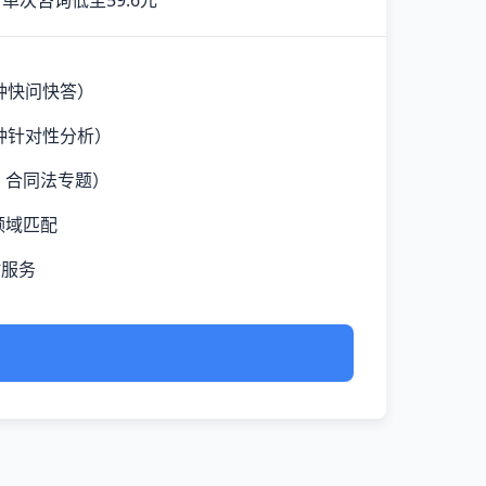
单次咨询低至59.6元
钟快问快答）
钟针对性分析）
、合同法专题）
领域匹配
时服务