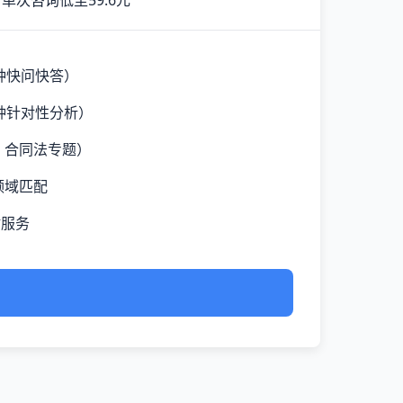
单次咨询低至59.6元
钟快问快答）
钟针对性分析）
、合同法专题）
领域匹配
时服务