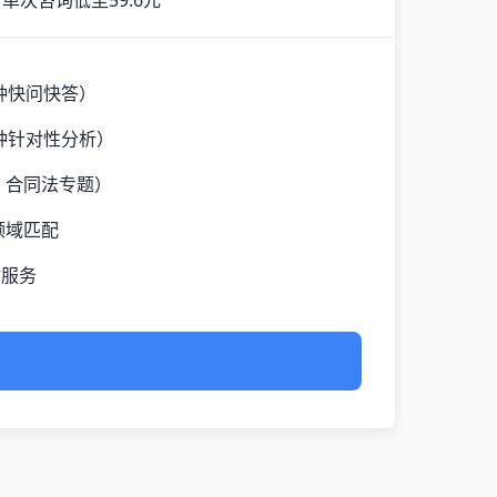
单次咨询低至59.6元
钟快问快答）
钟针对性分析）
、合同法专题）
领域匹配
时服务