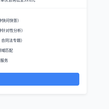
单次咨询低至59.6元
钟快问快答）
钟针对性分析）
、合同法专题）
领域匹配
时服务