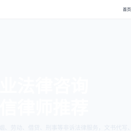
首页
律文书代写
谨规范合法
、离婚协议、合同审查、借条、谅解书、控告书专