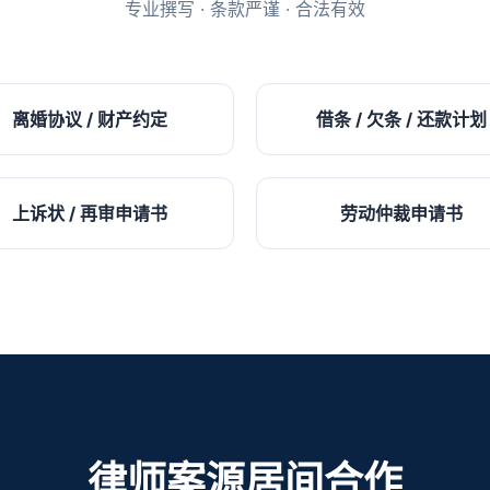
专业撰写 · 条款严谨 · 合法有效
离婚协议 / 财产约定
借条 / 欠条 / 还款计划
上诉状 / 再审申请书
劳动仲裁申请书
律师案源居间合作