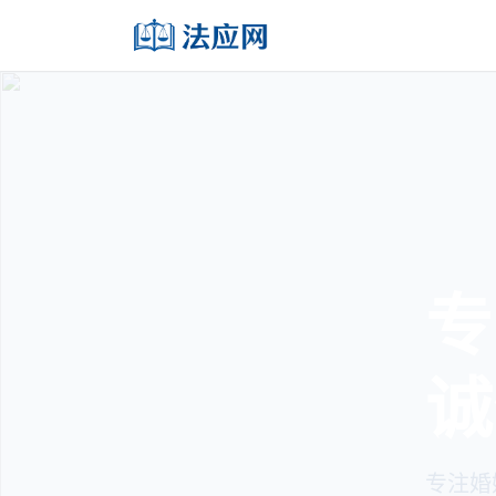
法
严
起诉状