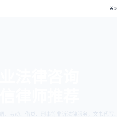
首页
法
严
起诉状