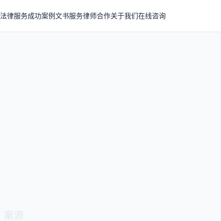
法律服务
成功案例
文书服务
律师合作
关于我们
在线咨询
律文书代写
谨规范合法
、离婚协议、合同审查、借条、谅解书、控告书专