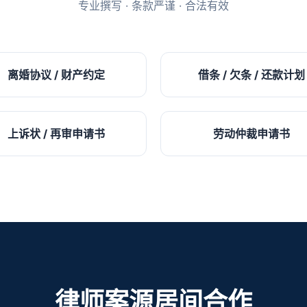
专业撰写 · 条款严谨 · 合法有效
离婚协议 / 财产约定
借条 / 欠条 / 还款计划
上诉状 / 再审申请书
劳动仲裁申请书
律师案源居间合作