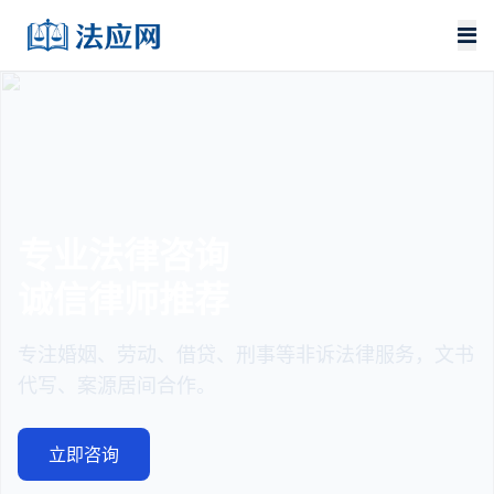
业法律咨询
法
信律师推荐
严
注婚姻、劳动、借贷、刑事等非诉法律服务，文书
起
写、案源居间合作。
书
立即咨询