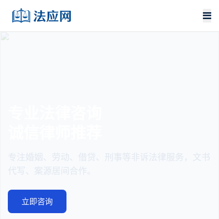
咨询
法律文书
推荐
严谨规范
、借贷、刑事等非诉法律服务，文书
起诉状、离婚协
合作。
书专业代写。
文书服务