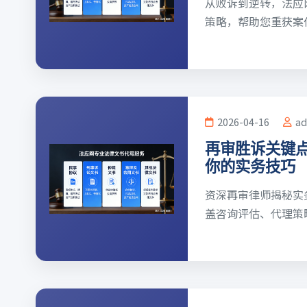
从败诉到逆转，法应
策略，帮助您重获案件主动
2026-04-16
a
再审胜诉关键
你的实务技巧
资深再审律师揭秘实
盖咨询评估、代理策略与风