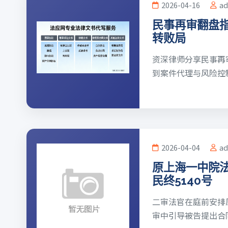
2026-04-16
a
民事再审翻盘
转败局
资深律师分享民事再
到案件代理与风险控制，提
2026-04-04
a
原上海一中院法
民终5140号
二审法官在庭前安排
审中引导被告提出合同无效