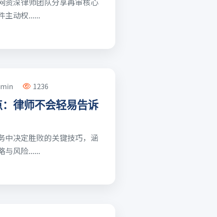
网资深律师团队分享再审核心
权......
dmin
1236
点：律师不会轻易告诉
务中决定胜败的关键技巧，涵
险......