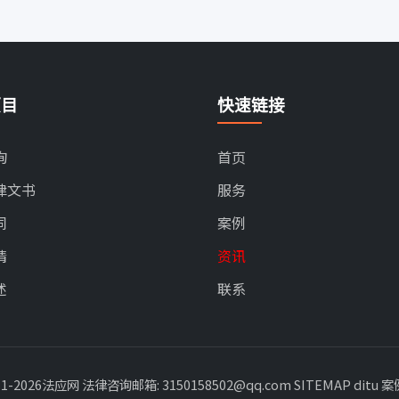
项目
快速链接
询
首页
律文书
服务
同
案例
请
资讯
述
联系
11-2026法应网 法律咨询邮箱: 3150158502@qq.com
SITEMAP
ditu
案