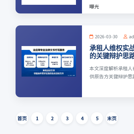
曝光
2026-03-30
a
承租人维权实
的关键辩护思
本文深度解析承租人
供原告方关键辩护思路，涵
首页
1
2
3
4
5
末页