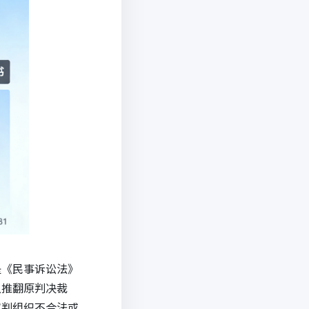
是《民事诉讼法》
以推翻原判决裁
审判组织不合法或