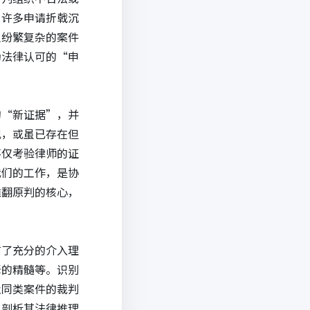
，许多申请折戟沉
从纷繁复杂的案件
为法律认可的“申
的“新证据”，并
现，或虽已存在但
不仅考验律师的证
我们的工作，是协
推翻原判的核心，
。
有了充分的介入理
释的精髓等。识别
及同类案件的裁判
入剖析其法律推理