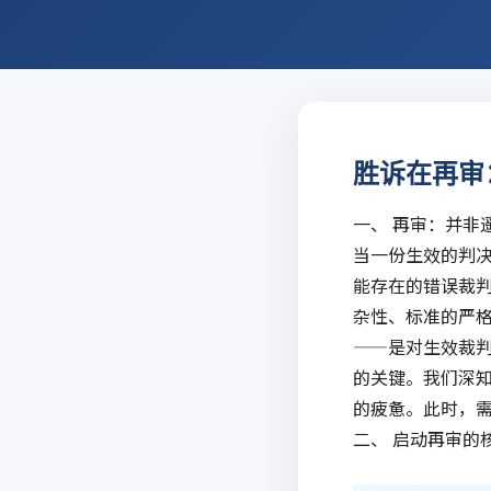
胜诉在再审
一、
再审
：并非
当一份生效的判
能存在的错误裁
杂性、标准的严
——是对生效裁
的关键。我们深
的疲惫。此时，
二、 启动再审的